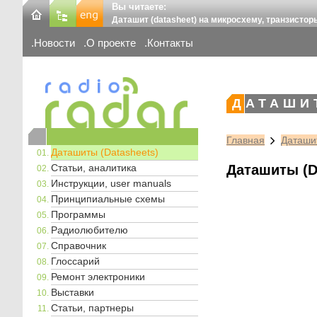
Вы читаете:
Даташит (datasheet) на микросхему, транзистор
Новости
О проекте
Контакты
ДАТАШИ
Главная
Даташит
Даташиты (Datasheets)
Статьи, аналитика
Даташиты (D
Инструкции, user manuals
Принципиальные схемы
Программы
Радиолюбителю
Справочник
Глоссарий
Ремонт электроники
Выставки
Статьи, партнеры