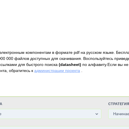
электронным компонентам в формате pdf на русском языке. Беспл
000 000 файлов доступных для скачивания. Воспользуйтесь привед
ссылками для быстрого поиска
(datasheet)
по алфавиту.Если вы не
нта, обратитесь к
администрации проекта
.
А
СТРАТЕГИ