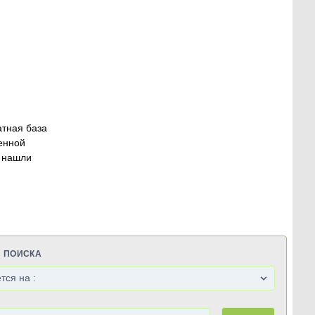
атная база
енной
 нашли
Я ПОИСКА