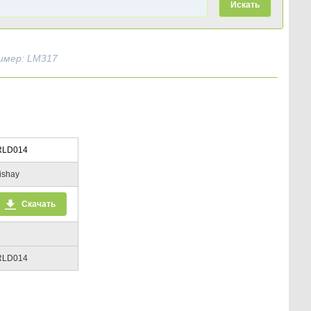
Искать
имер: LM317
RLD014
ishay
Скачать
RLD014