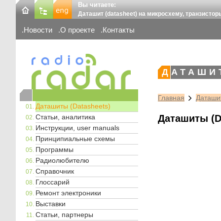
Вы читаете:
Даташит (datasheet) на микросхему, транзистор
Новости
О проекте
Контакты
ДАТАШИ
Главная
Даташит
Даташиты (Datasheets)
Статьи, аналитика
Даташиты (D
Инструкции, user manuals
Принципиальные схемы
Программы
Радиолюбителю
Справочник
Глоссарий
Ремонт электроники
Выставки
Статьи, партнеры