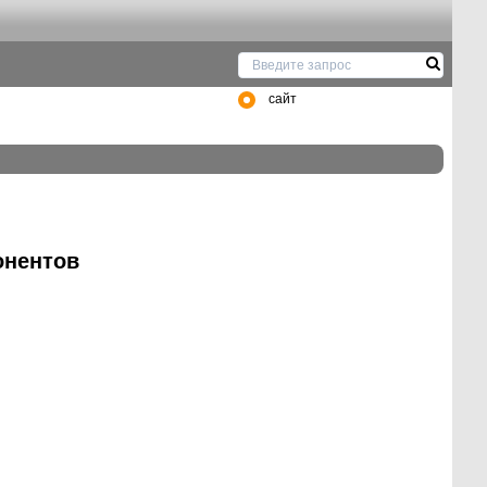
сайт
онентов