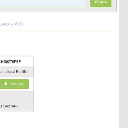
Искать
имер: LM317
LHS6276PBF
ternational Rectifier
Скачать
LHS6276PBF