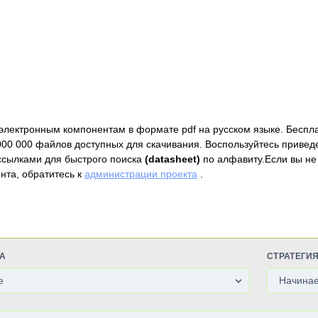
электронным компонентам в формате pdf на русском языке. Беспл
000 000 файлов доступных для скачивания. Воспользуйтесь привед
ссылками для быстрого поиска
(datasheet)
по алфавиту.Если вы не
нта, обратитесь к
администрации проекта
.
А
СТРАТЕГИ