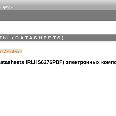
ы, диоды
ТЫ (DATASHEETS)
 (Datasheet)
atasheets IRLHS6276PBF) электронных комп