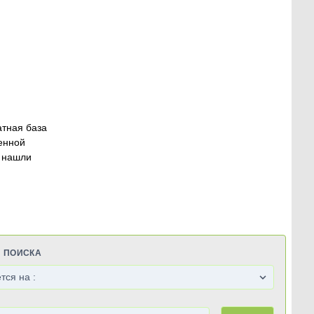
атная база
енной
 нашли
Я ПОИСКА