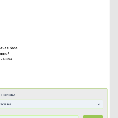
атная база
енной
 нашли
Я ПОИСКА