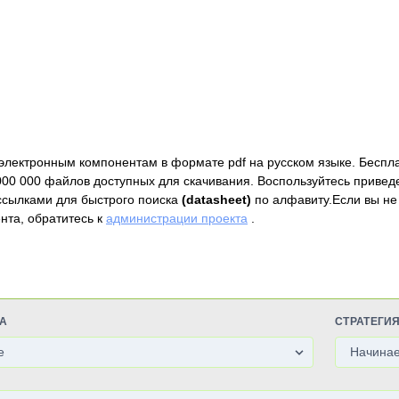
электронным компонентам в формате pdf на русском языке. Беспл
000 000 файлов доступных для скачивания. Воспользуйтесь привед
ссылками для быстрого поиска
(datasheet)
по алфавиту.Если вы не
нта, обратитесь к
администрации проекта
.
А
СТРАТЕГИ