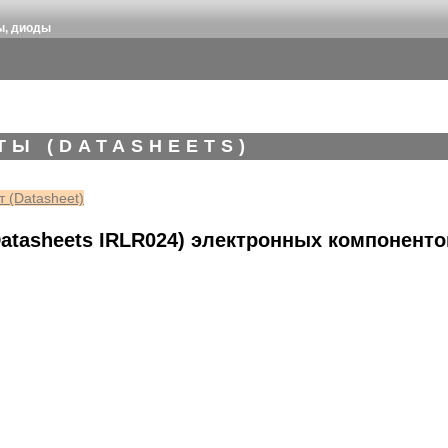
ы, диоды
ТЫ (DATASHEETS)
 (Datasheet)
atasheets IRLR024) электронных компоненто