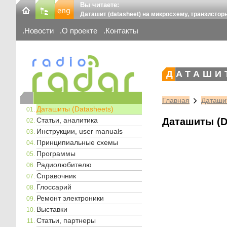
Вы читаете:
Даташит (datasheet) на микросхему, транзистор
Новости
О проекте
Контакты
ДАТАШИ
Главная
Даташит
Даташиты (Datasheets)
Статьи, аналитика
Даташиты (D
Инструкции, user manuals
Принципиальные схемы
Программы
Радиолюбителю
Справочник
Глоссарий
Ремонт электроники
Выставки
Статьи, партнеры