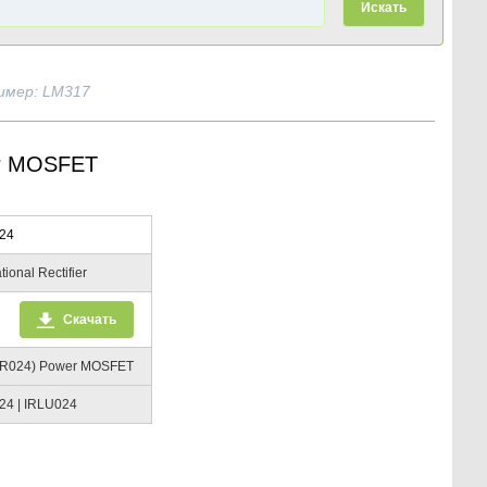
Искать
имер: LM317
er MOSFET
24
tional Rectifier
Скачать
/R024) Power MOSFET
24 | IRLU024