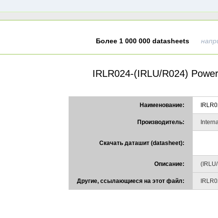
Более 1 000 000 datasheets
напр
IRLR024-(IRLU/R024) Pow
Наименование:
IRLR0
Производитель:
Interna
Скачать даташит (datasheet):
Описание:
(IRLU
Другие, ссылающиеся на этот файл:
IRLR0