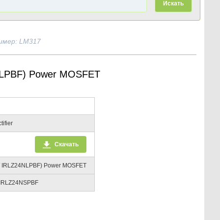
Искать
имер: LM317
NLPBF) Power MOSFET
tifier
Скачать
/ IRLZ24NLPBF) Power MOSFET
 IRLZ24NSPBF