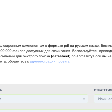
электронным компонентам в формате pdf на русском языке. Беспл
000 000 файлов доступных для скачивания. Воспользуйтесь привед
ссылками для быстрого поиска
(datasheet)
по алфавиту.Если вы не
нта, обратитесь к
администрации проекта
.
А
СТРАТЕГИ