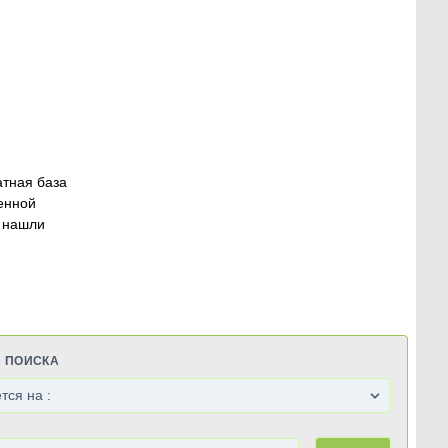
атная база
енной
 нашли
Я ПОИСКА