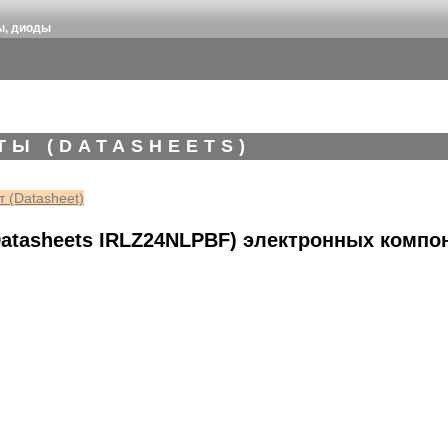
ы, диоды
ТЫ (DATASHEETS)
 (Datasheet)
atasheets IRLZ24NLPBF) электронных компо