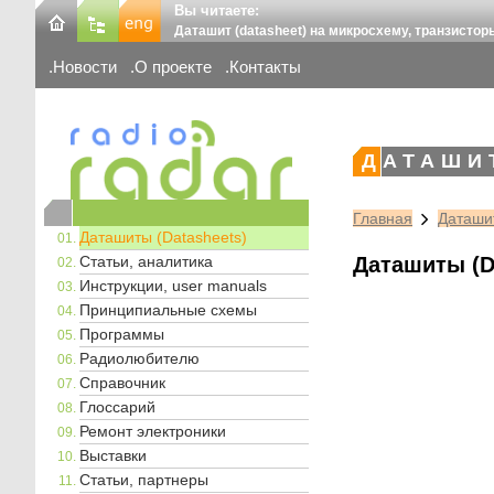
Вы читаете:
Даташит (datasheet) на микросхему, транзистор
Новости
О проекте
Контакты
ДАТАШИ
Главная
Даташит
Даташиты (Datasheets)
Статьи, аналитика
Даташиты (D
Инструкции, user manuals
Принципиальные схемы
Программы
Радиолюбителю
Справочник
Глоссарий
Ремонт электроники
Выставки
Статьи, партнеры