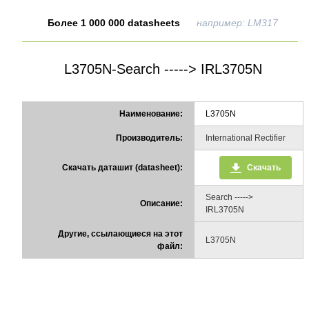
Более 1 000 000 datasheets
например: LM317
L3705N-Search -----> IRL3705N
Наименование:
L3705N
Производитель:
International Rectifier
Скачать даташит (datasheet):
Скачать
Search ----->
Описание:
IRL3705N
Другие, ссылающиеся на этот
L3705N
файл: