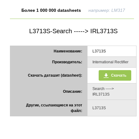
Более 1 000 000 datasheets
например: LM317
L3713S-Search -----> IRL3713S
Наименование:
L3713S
Производитель:
International Rectifier
Скачать даташит (datasheet):
Скачать
Search ----->
Описание:
IRL3713S
Другие, ссылающиеся на этот
L3713S
файл: