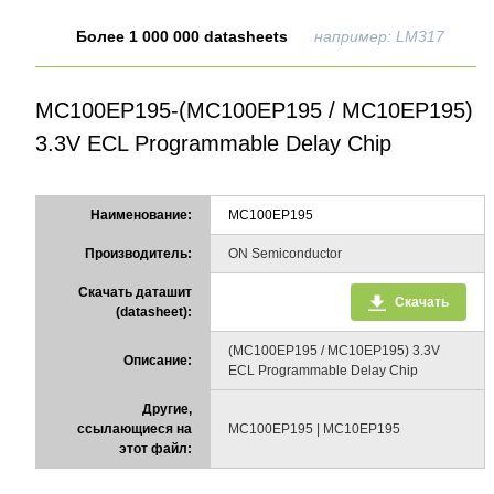
Более 1 000 000 datasheets
например: LM317
MC100EP195-(MC100EP195 / MC10EP195)
3.3V ECL Programmable Delay Chip
Наименование:
MC100EP195
Производитель:
ON Semiconductor
Скачать даташит
Скачать
(datasheet):
(MC100EP195 / MC10EP195) 3.3V
Описание:
ECL Programmable Delay Chip
Другие,
ссылающиеся на
MC100EP195 | MC10EP195
этот файл: