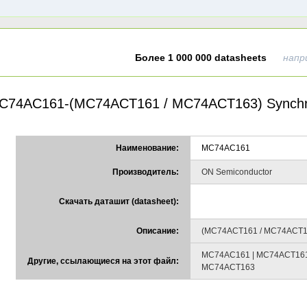
Более 1 000 000 datasheets
напр
C74AC161-(MC74ACT161 / MC74ACT163) Synchrono
Наименование:
MC74AC161
Производитель:
ON Semiconductor
Скачать даташит (datasheet):
Описание:
(MC74ACT161 / MC74ACT163)
MC74AC161 | MC74ACT16
Другие, ссылающиеся на этот файл:
MC74ACT163