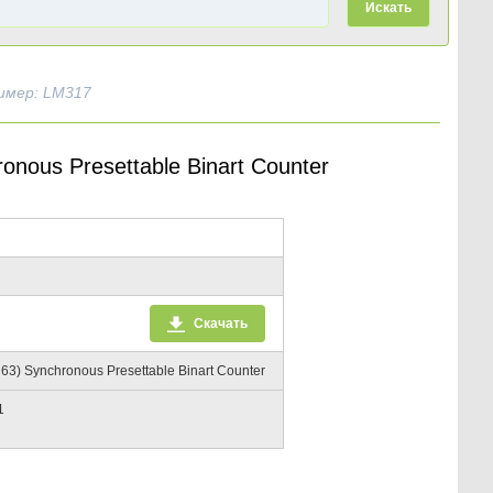
Искать
имер: LM317
us Presettable Binart Counter
Скачать
 Synchronous Presettable Binart Counter
1