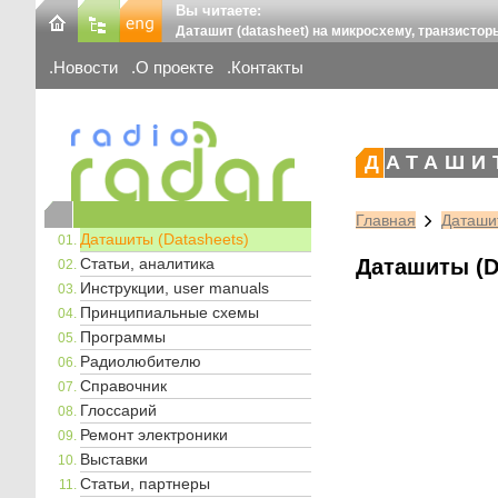
Вы читаете:
Даташит (datasheet) на микросхему, транзистор
Новости
О проекте
Контакты
ДАТАШИ
Главная
Даташит
Даташиты (Datasheets)
Статьи, аналитика
Даташиты (D
Инструкции, user manuals
Принципиальные схемы
Программы
Радиолюбителю
Справочник
Глоссарий
Ремонт электроники
Выставки
Статьи, партнеры