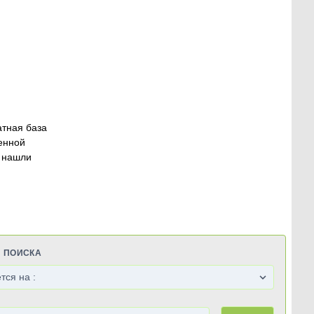
атная база
енной
 нашли
Я ПОИСКА