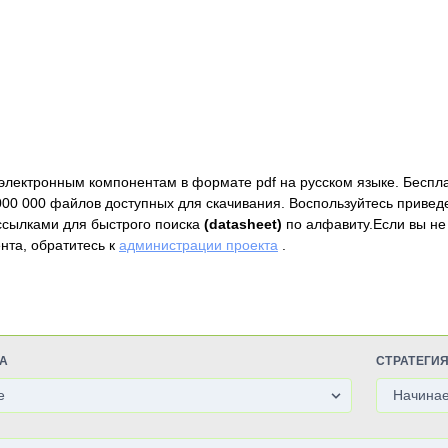
электронным компонентам в формате pdf на русском языке. Беспл
000 000 файлов доступных для скачивания. Воспользуйтесь привед
ссылками для быстрого поиска
(datasheet)
по алфавиту.Если вы не
нта, обратитесь к
администрации проекта
.
А
СТРАТЕГИ