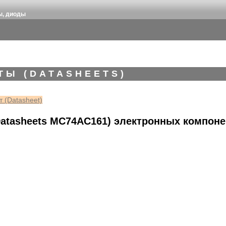
ы, диоды
ТЫ (DATASHEETS)
 (Datasheet)
atasheets MC74AC161) электронных компоне