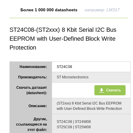
Более 1 000 000 datasheets
например: LM317
ST24C08-(ST2xxx) 8 Kbit Serial I2C Bus
EEPROM with User-Defined Block Write
Protection
Наименование:
ST24C08
Производитель:
ST Microelectronics
Скачать даташит
Скачать
(datasheet):
(ST2xxx) 8 Kbit Serial I2C Bus EEPROM
Описание:
with User-Defined Block Write Protection
Другие,
ST24C08 | ST24W08
ссылающиеся на
ST25C08 | ST25W08
этот файл: