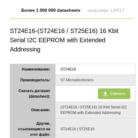
Более 1 000 000 datasheets
например: LM317
ST24E16-(ST24E16 / ST25E16) 16 Kbit
Serial I2C EEPROM with Extended
Addressing
Наименование:
ST24E16
Производитель:
ST Microelectronics
Скачать даташит
Скачать
(datasheet):
(ST24E16 / ST25E16) 16 Kbit Serial I2C
Описание:
EEPROM with Extended Addressing
Другие,
ссылающиеся на
ST24E16 | ST25E16
этот файл: