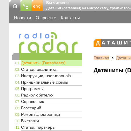
Вы читаете:
Даташит (datasheet) на микросхему, транзистор
Новости
О проекте
Контакты
ДАТАШИ
Главная
Даташит
Даташиты (Datasheets)
Статьи, аналитика
Даташиты (D
Инструкции, user manuals
Принципиальные схемы
Программы
Радиолюбителю
Справочник
Глоссарий
Ремонт электроники
Выставки
Статьи, партнеры