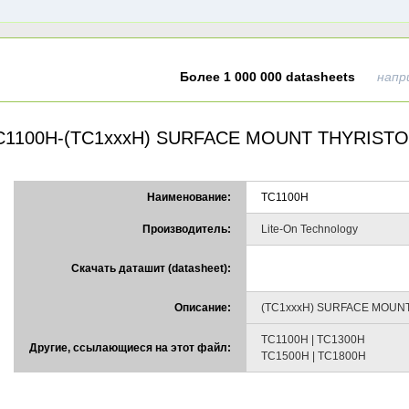
Более 1 000 000 datasheets
напр
C1100H-(TC1xxxH) SURFACE MOUNT THYRIST
Наименование:
TC1100H
Производитель:
Lite-On Technology
Скачать даташит (datasheet):
Описание:
(TC1xxxH) SURFACE MOUN
TC1100H | TC1300H
Другие, ссылающиеся на этот файл:
TC1500H | TC1800H