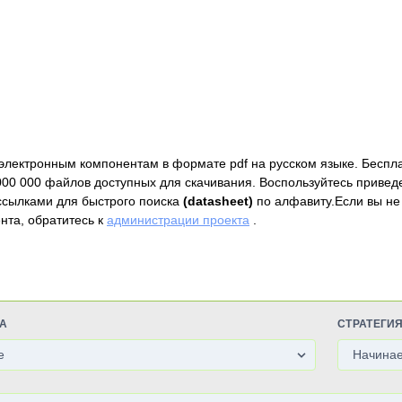
электронным компонентам в формате pdf на русском языке. Беспл
000 000 файлов доступных для скачивания. Воспользуйтесь привед
ссылками для быстрого поиска
(datasheet)
по алфавиту.Если вы не
нта, обратитесь к
администрации проекта
.
А
СТРАТЕГИ