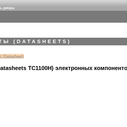
ы, диоды
ТЫ (DATASHEETS)
 (Datasheet)
atasheets TC1100H) электронных компонент