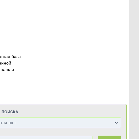
атная база
енной
 нашли
Я ПОИСКА