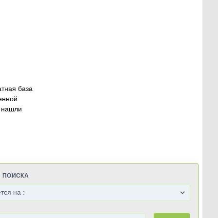
атная база
енной
 нашли
Я ПОИСКА