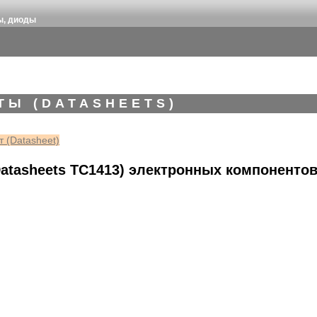
ы, диоды
ТЫ (DATASHEETS)
 (Datasheet)
atasheets TC1413) электронных компоненто