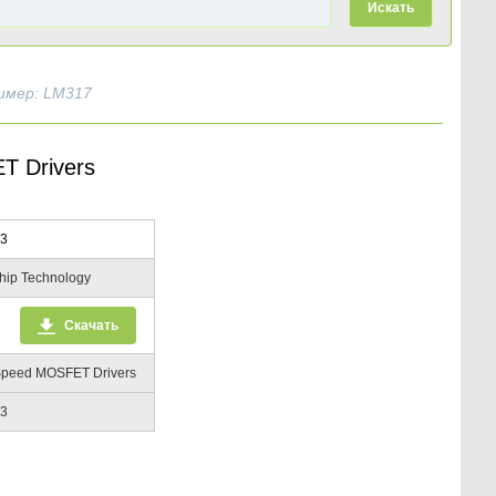
Искать
имер: LM317
T Drivers
3
hip Technology
Скачать
Speed MOSFET Drivers
3