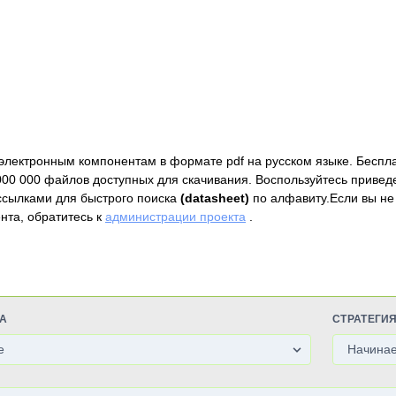
электронным компонентам в формате pdf на русском языке. Беспл
000 000 файлов доступных для скачивания. Воспользуйтесь привед
ссылками для быстрого поиска
(datasheet)
по алфавиту.Если вы не
нта, обратитесь к
администрации проекта
.
А
СТРАТЕГИ