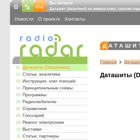
Вы читаете:
Даташит (datasheet) на микросхему, транзистор
Новости
О проекте
Контакты
ДАТАШИ
Главная
Даташит
Даташиты (Datasheets)
Статьи, аналитика
Даташиты (D
Инструкции, user manuals
Принципиальные схемы
Программы
Радиолюбителю
Справочник
Глоссарий
Ремонт электроники
Выставки
Статьи, партнеры