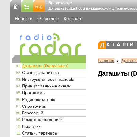
Вы читаете:
Даташит (datasheet) на микросхему, транзистор
Новости
О проекте
Контакты
ДАТАШИ
Главная
Даташит
Даташиты (Datasheets)
Статьи, аналитика
Даташиты (D
Инструкции, user manuals
Принципиальные схемы
Программы
Радиолюбителю
Справочник
Глоссарий
Ремонт электроники
Выставки
Статьи, партнеры