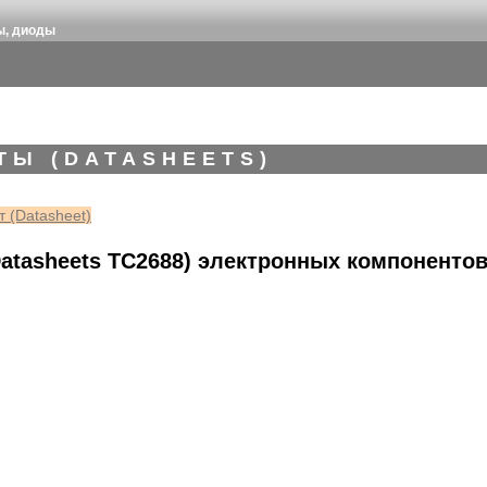
ы, диоды
ТЫ (DATASHEETS)
 (Datasheet)
atasheets TC2688) электронных компоненто