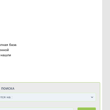
атная база
енной
 нашли
Я ПОИСКА