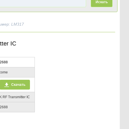
Искать
имер: LM317
ter IC
2688
icome
Скачать
 RF Transmitter IC
2688