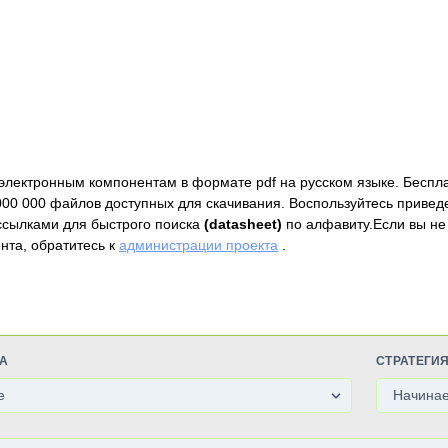
электронным компонентам в формате pdf на русском языке. Беспл
000 000 файлов доступных для скачивания. Воспользуйтесь привед
ссылками для быстрого поиска
(datasheet)
по алфавиту.Если вы не
нта, обратитесь к
администрации проекта
.
А
СТРАТЕГИ