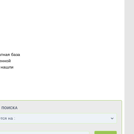
атная база
енной
 нашли
Я ПОИСКА