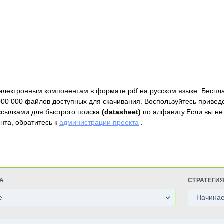
электронным компонентам в формате pdf на русском языке. Беспл
000 000 файлов доступных для скачивания. Воспользуйтесь привед
ссылками для быстрого поиска
(datasheet)
по алфавиту.Если вы не
нта, обратитесь к
администрации проекта
.
А
СТРАТЕГИ