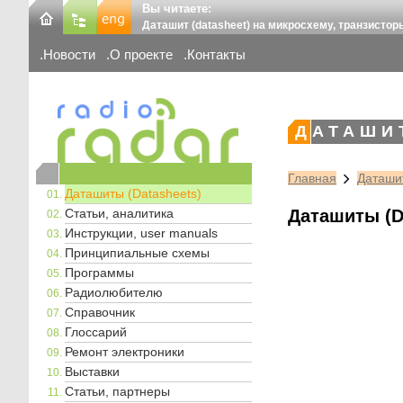
Вы читаете:
Даташит (datasheet) на микросхему, транзистор
Новости
О проекте
Контакты
ДАТАШИ
Главная
Даташит
Даташиты (Datasheets)
Статьи, аналитика
Даташиты (D
Инструкции, user manuals
Принципиальные схемы
Программы
Радиолюбителю
Справочник
Глоссарий
Ремонт электроники
Выставки
Статьи, партнеры