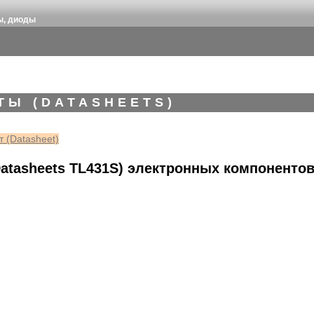
ы, диоды
ТЫ (DATASHEETS)
 (Datasheet)
atasheets TL431S) электронных компоненто