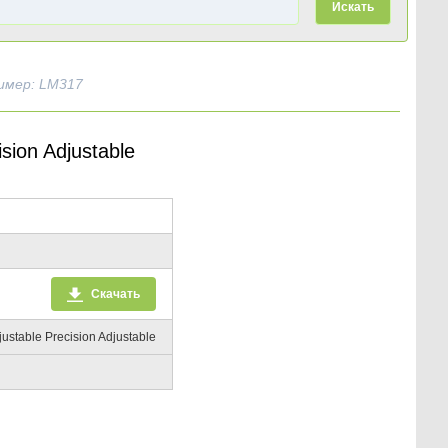
Искать
имер: LM317
sion Adjustable
Скачать
justable Precision Adjustable