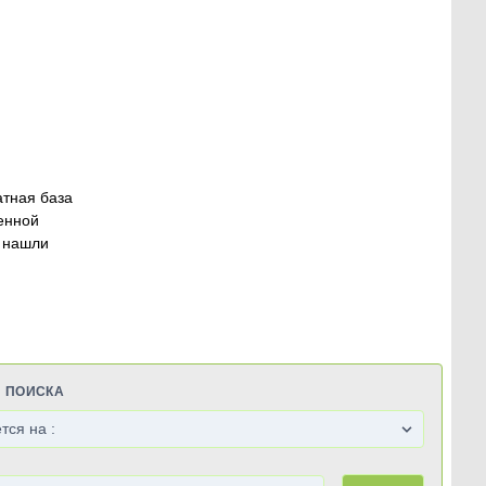
атная база
енной
 нашли
Я ПОИСКА