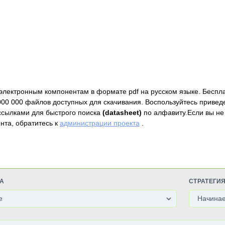
электронным компонентам в формате pdf на русском языке. Беспл
000 000 файлов доступных для скачивания. Воспользуйтесь привед
ссылками для быстрого поиска
(datasheet)
по алфавиту.Если вы не
нта, обратитесь к
администрации проекта
.
А
СТРАТЕГИ