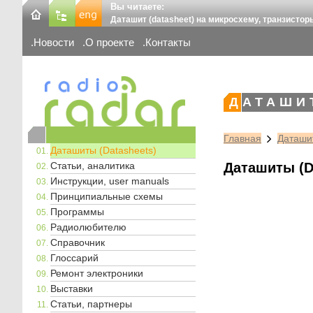
Вы читаете:
Даташит (datasheet) на микросхему, транзистор
Новости
О проекте
Контакты
ДАТАШИ
Главная
Даташит
Даташиты (Datasheets)
Статьи, аналитика
Даташиты (D
Инструкции, user manuals
Принципиальные схемы
Программы
Радиолюбителю
Справочник
Глоссарий
Ремонт электроники
Выставки
Статьи, партнеры