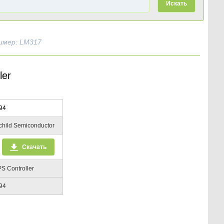
Искать
имер: LM317
ler
94
child Semiconductor
Скачать
S Controller
94