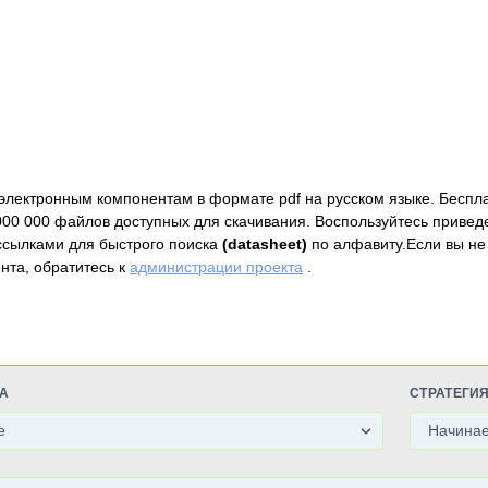
электронным компонентам в формате pdf на русском языке. Беспл
000 000 файлов доступных для скачивания. Воспользуйтесь привед
ссылками для быстрого поиска
(datasheet)
по алфавиту.Если вы не
нта, обратитесь к
администрации проекта
.
А
СТРАТЕГИ