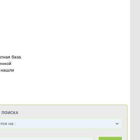
атная база
енной
 нашли
Я ПОИСКА