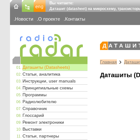
Вы читаете:
Даташит (datasheet) на микросхему, транзистор
Новости
О проекте
Контакты
ДАТАШИ
Главная
Даташит
Даташиты (Datasheets)
Статьи, аналитика
Даташиты (D
Инструкции, user manuals
Принципиальные схемы
Программы
Радиолюбителю
Справочник
Глоссарий
Ремонт электроники
Выставки
Статьи, партнеры