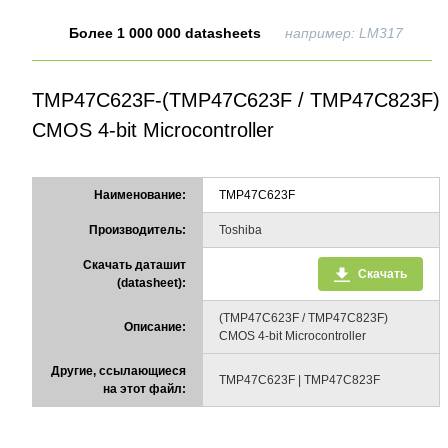
Более 1 000 000 datasheets
например: LM317
TMP47C623F-(TMP47C623F / TMP47C823F)
CMOS 4-bit Microcontroller
Наименование:
TMP47C623F
Производитель:
Toshiba
Скачать даташит
Скачать
(datasheet):
(TMP47C623F / TMP47C823F)
Описание:
CMOS 4-bit Microcontroller
Другие, ссылающиеся
TMP47C623F | TMP47C823F
на этот файл: