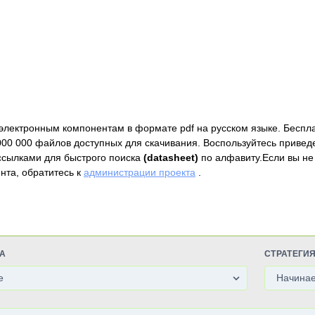
электронным компонентам в формате pdf на русском языке. Беспл
000 000 файлов доступных для скачивания. Воспользуйтесь привед
ссылками для быстрого поиска
(datasheet)
по алфавиту.Если вы не
нта, обратитесь к
администрации проекта
.
А
СТРАТЕГИ