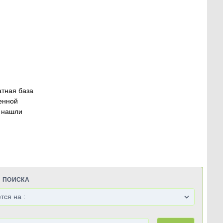
атная база
енной
 нашли
Я ПОИСКА