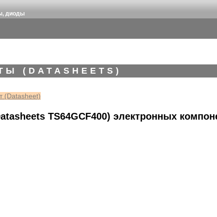
ы, диоды
ТЫ (DATASHEETS)
 (Datasheet)
atasheets TS64GCF400) электронных компон