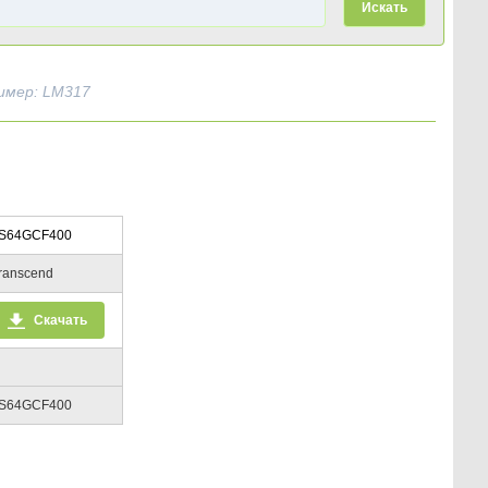
Искать
имер: LM317
S64GCF400
ranscend
Скачать
S64GCF400