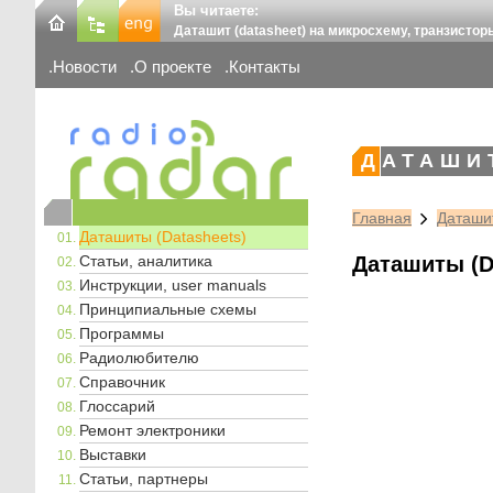
Вы читаете:
Даташит (datasheet) на микросхему, транзистор
Новости
О проекте
Контакты
ДАТАШИ
Главная
Даташит
Даташиты (Datasheets)
Статьи, аналитика
Даташиты (D
Инструкции, user manuals
Принципиальные схемы
Программы
Радиолюбителю
Справочник
Глоссарий
Ремонт электроники
Выставки
Статьи, партнеры