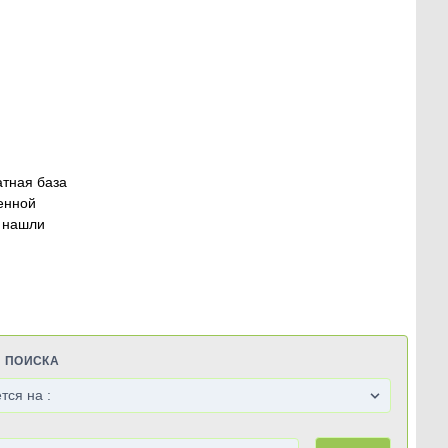
атная база
енной
 нашли
Я ПОИСКА