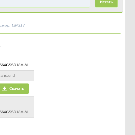
Искать
имер: LM317
-
S64GSSD18M-M
ranscend
Скачать
S64GSSD18M-M