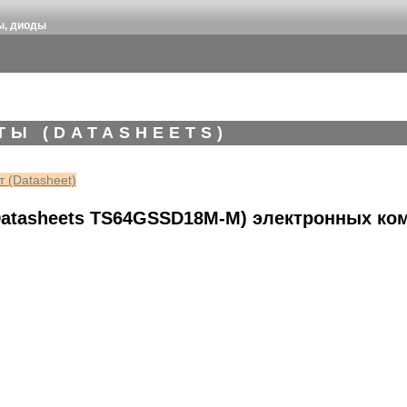
ы, диоды
ТЫ (DATASHEETS)
 (Datasheet)
atasheets TS64GSSD18M-M) электронных ко