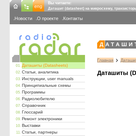
Вы читаете:
Даташит (datasheet) на микросхему, транзистор
Новости
О проекте
Контакты
ДАТАШИ
Главная
Даташит
Даташиты (Datasheets)
Статьи, аналитика
Даташиты (D
Инструкции, user manuals
Принципиальные схемы
Программы
Радиолюбителю
Справочник
Глоссарий
Ремонт электроники
Выставки
Статьи, партнеры