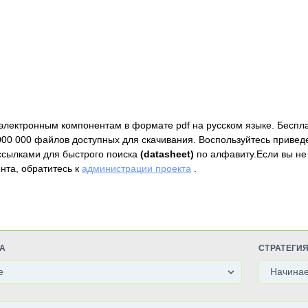
электронным компонентам в формате pdf на русском языке. Беспл
000 000 файлов доступных для скачивания. Воспользуйтесь привед
ссылками для быстрого поиска
(datasheet)
по алфавиту.Если вы не
нта, обратитесь к
администрации проекта
.
А
СТРАТЕГИ