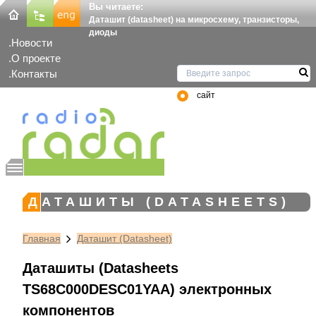
Вы читаете:
Даташит (datasheet) на микросхему, транзисторы,
диоды
Новости
О проекте
Контакты
сайт
ДАТАШИТЫ (DATASHEETS)
Главная
Даташит (Datasheet)
Даташиты (Datasheets
TS68C000DESC01YAA) электронных
компонентов