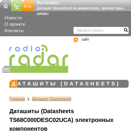
Вы читаете:
Даташит (datasheet) на микросхему, транзисторы,
диоды
Новости
О проекте
Контакты
сайт
ДАТАШИТЫ (DATASHEETS)
Главная
Даташит (Datasheet)
Даташиты (Datasheets
TS68C000DESC02UCA) электронных
компонентов