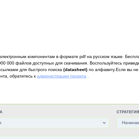
электронным компонентам в формате pdf на русском языке. Беспл
000 000 файлов доступных для скачивания. Воспользуйтесь привед
ссылками для быстрого поиска
(datasheet)
по алфавиту.Если вы не
нта, обратитесь к
администрации проекта
.
А
СТРАТЕГИ