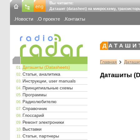
Вы читаете:
Даташит (datasheet) на микросхему, транзистор
Новости
О проекте
Контакты
ДАТАШИ
Главная
Даташит
Даташиты (Datasheets)
Статьи, аналитика
Даташиты (D
Инструкции, user manuals
Принципиальные схемы
Программы
Радиолюбителю
Справочник
Глоссарий
Ремонт электроники
Выставки
Статьи, партнеры