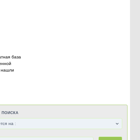
атная база
енной
 нашли
Я ПОИСКА