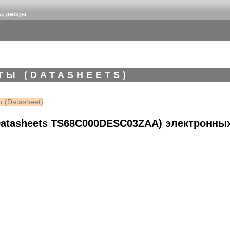
ы, диоды
ТЫ (DATASHEETS)
 (Datasheet)
atasheets TS68C000DESC03ZAA) электронны