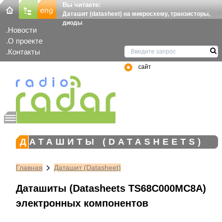
Вы читаете:
Даташит (datasheet) на микросхему, транзисторы,
диоды
Новости
О проекте
Контакты
сайт
ДАТАШИТЫ (DATASHEETS)
Главная
Даташит (Datasheet)
Даташиты (Datasheets TS68C000MC8A)
электронных компонентов