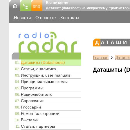
Вы читаете:
Даташит (datasheet) на микросхему, транзистор
Новости
О проекте
Контакты
ДАТАШИ
Главная
Даташит
Даташиты (Datasheets)
Статьи, аналитика
Даташиты (D
Инструкции, user manuals
Принципиальные схемы
Программы
Радиолюбителю
Справочник
Глоссарий
Ремонт электроники
Выставки
Статьи, партнеры