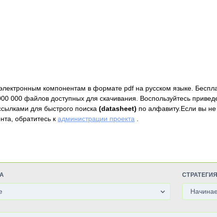
электронным компонентам в формате pdf на русском языке. Беспл
000 000 файлов доступных для скачивания. Воспользуйтесь привед
ссылками для быстрого поиска
(datasheet)
по алфавиту.Если вы не
нта, обратитесь к
администрации проекта
.
А
СТРАТЕГИ