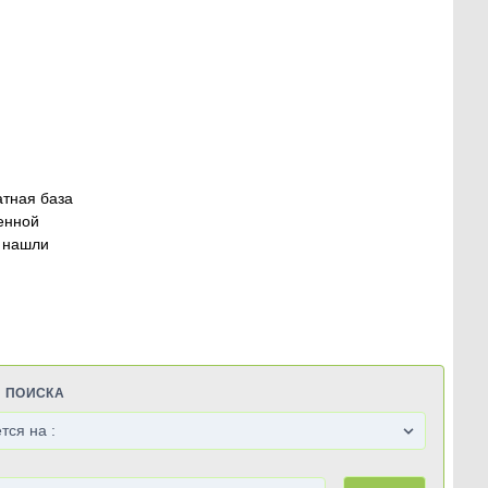
атная база
енной
 нашли
Я ПОИСКА