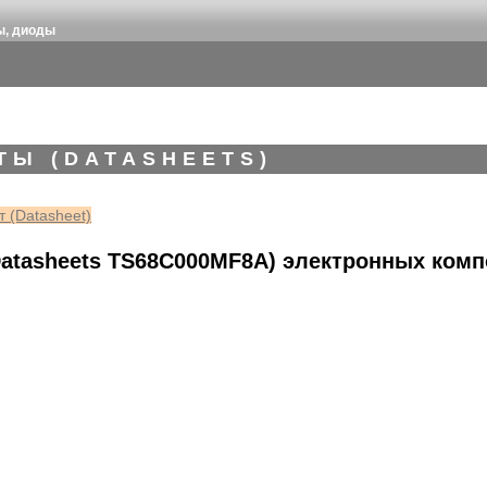
ы, диоды
ТЫ (DATASHEETS)
 (Datasheet)
atasheets TS68C000MF8A) электронных комп