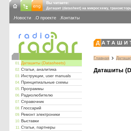
Вы читаете:
Даташит (datasheet) на микросхему, транзистор
Новости
О проекте
Контакты
ДАТАШИ
Главная
Даташит
Даташиты (Datasheets)
Статьи, аналитика
Даташиты (D
Инструкции, user manuals
Принципиальные схемы
Программы
Радиолюбителю
Справочник
Глоссарий
Ремонт электроники
Выставки
Статьи, партнеры