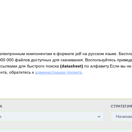
электронным компонентам в формате pdf на русском языке. Беспл
000 000 файлов доступных для скачивания. Воспользуйтесь привед
ссылками для быстрого поиска
(datasheet)
по алфавиту.Если вы не
нта, обратитесь к
администрации проекта
.
А
СТРАТЕГИ