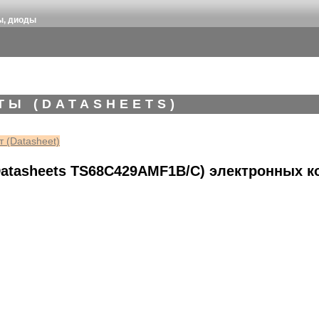
ы, диоды
ТЫ (DATASHEETS)
 (Datasheet)
atasheets TS68C429AMF1B/C) электронных 