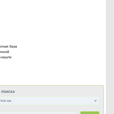
атная база
енной
 нашли
Я ПОИСКА