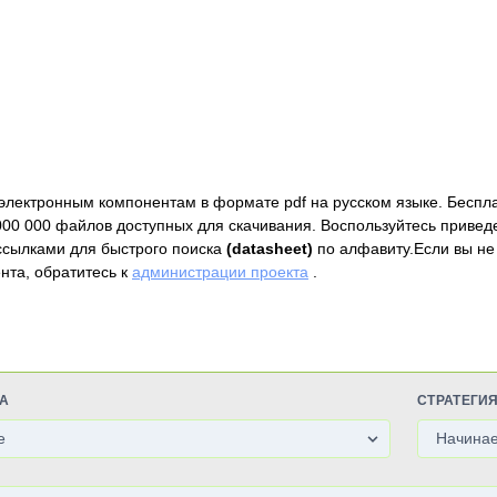
электронным компонентам в формате pdf на русском языке. Беспл
000 000 файлов доступных для скачивания. Воспользуйтесь привед
ссылками для быстрого поиска
(datasheet)
по алфавиту.Если вы не
нта, обратитесь к
администрации проекта
.
А
СТРАТЕГИ