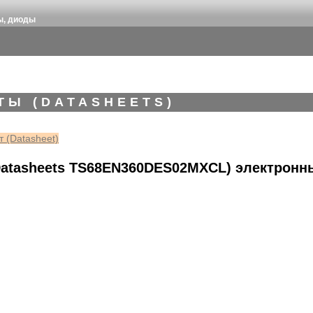
ы, диоды
ТЫ (DATASHEETS)
 (Datasheet)
atasheets TS68EN360DES02MXCL) электронн