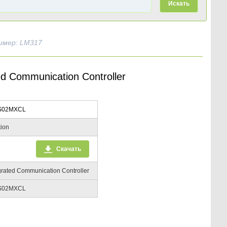
Искать
имер: LM317
 Communication Controller
S02MXCL
ion
Скачать
grated Communication Controller
S02MXCL