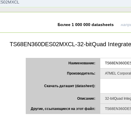
Более 1 000 000 datasheets
напр
TS68EN360DES02MXCL-32-bitQuad Integrated
Наименование:
TS68EN360DE
Производитель:
ATMEL Corporat
Скачать даташит (datasheet):
Описание:
32-bitQuad Inte
Другие, ссылающиеся на этот файл:
TS68EN360DE