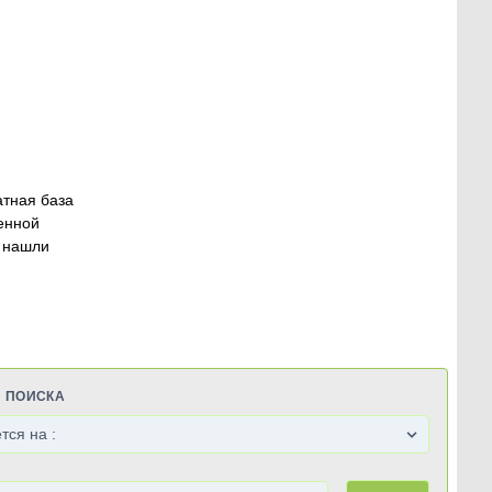
атная база
енной
 нашли
Я ПОИСКА