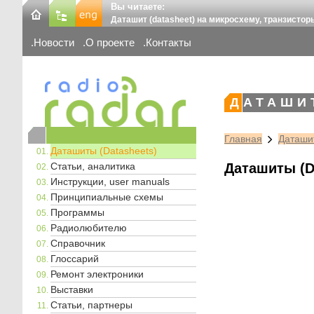
Вы читаете:
Даташит (datasheet) на микросхему, транзистор
Новости
О проекте
Контакты
ДАТАШИ
Главная
Даташит
Даташиты (Datasheets)
Статьи, аналитика
Даташиты (D
Инструкции, user manuals
Принципиальные схемы
Программы
Радиолюбителю
Справочник
Глоссарий
Ремонт электроники
Выставки
Статьи, партнеры