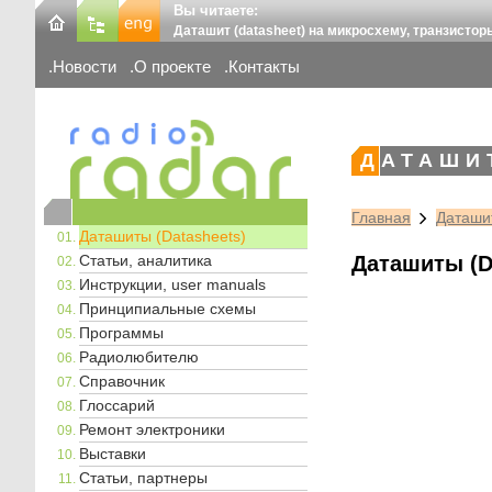
Вы читаете:
Даташит (datasheet) на микросхему, транзистор
Новости
О проекте
Контакты
ДАТАШИ
Главная
Даташит
Даташиты (Datasheets)
Статьи, аналитика
Даташиты (D
Инструкции, user manuals
Принципиальные схемы
Программы
Радиолюбителю
Справочник
Глоссарий
Ремонт электроники
Выставки
Статьи, партнеры