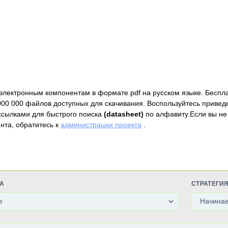
электронным компонентам в формате pdf на русском языке. Беспл
000 000 файлов доступных для скачивания. Воспользуйтесь привед
ссылками для быстрого поиска
(datasheet)
по алфавиту.Если вы не
нта, обратитесь к
администрации проекта
.
А
СТРАТЕГИ