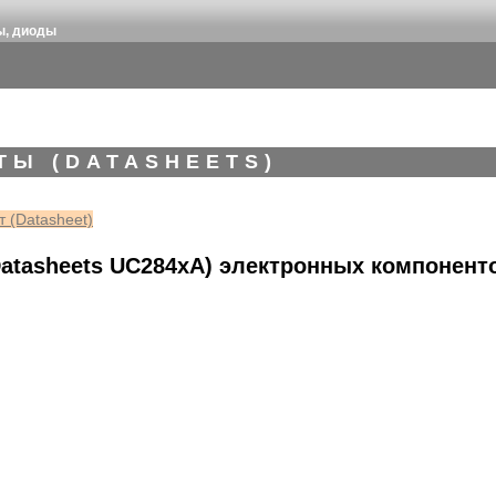
ы, диоды
ТЫ (DATASHEETS)
 (Datasheet)
atasheets UC284xA) электронных компонент