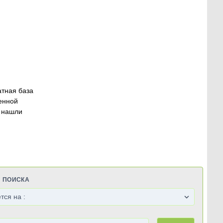
атная база
енной
 нашли
Я ПОИСКА