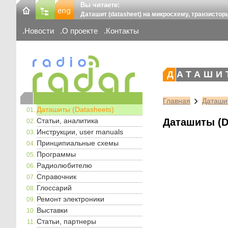
Вы читаете:
Даташит (datasheet) на микросхему, транзистор
Новости
О проекте
Контакты
ДАТАШИ
Главная
Даташит
Даташиты (Datasheets)
Статьи, аналитика
Даташиты (D
Инструкции, user manuals
Принципиальные схемы
Программы
Радиолюбителю
Справочник
Глоссарий
Ремонт электроники
Выставки
Статьи, партнеры