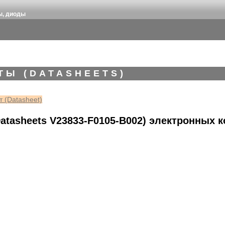
ы, диоды
ТЫ (DATASHEETS)
 (Datasheet)
atasheets V23833-F0105-B002) электронных 