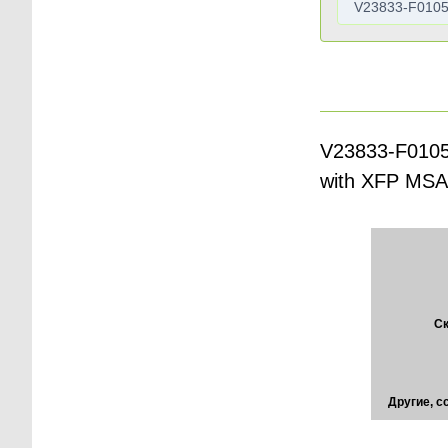
V23833-F0105-
with XFP MSA
Ск
Другие, 