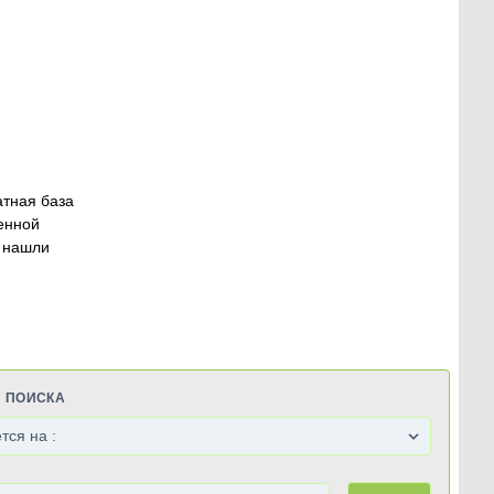
атная база
енной
 нашли
Я ПОИСКА