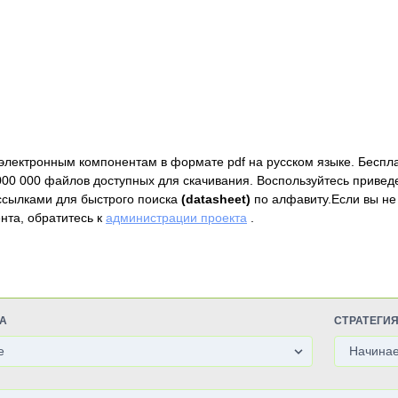
электронным компонентам в формате pdf на русском языке. Беспл
000 000 файлов доступных для скачивания. Воспользуйтесь привед
ссылками для быстрого поиска
(datasheet)
по алфавиту.Если вы не
нта, обратитесь к
администрации проекта
.
А
СТРАТЕГИ