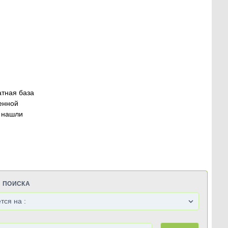
атная база
енной
 нашли
Я ПОИСКА