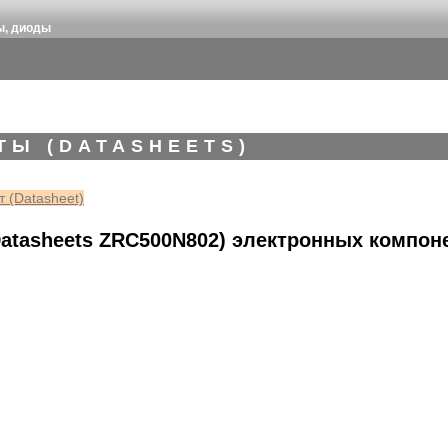
ы, диоды
ТЫ (DATASHEETS)
 (Datasheet)
atasheets ZRC500N802) электронных компон