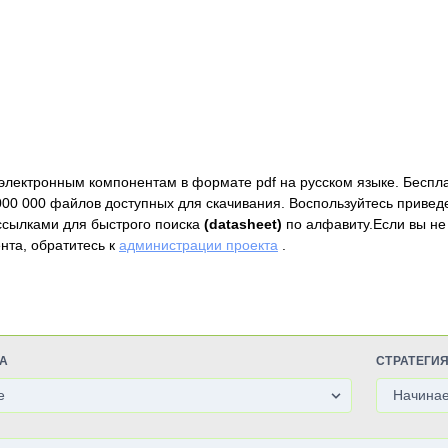
электронным компонентам в формате pdf на русском языке. Беспл
000 000 файлов доступных для скачивания. Воспользуйтесь привед
ссылками для быстрого поиска
(datasheet)
по алфавиту.Если вы не
нта, обратитесь к
администрации проекта
.
А
СТРАТЕГИ