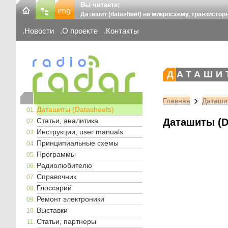
Вы читаете:
Даташит (datasheet) на микросхему, транзистор
Новости
О проекте
Контакты
ДАТАШИ
Главная
Даташит
Даташиты (Datasheets)
Статьи, аналитика
Даташиты (D
Инструкции, user manuals
Принципиальные схемы
Программы
Радиолюбителю
Справочник
Глоссарий
Ремонт электроники
Выставки
Статьи, партнеры