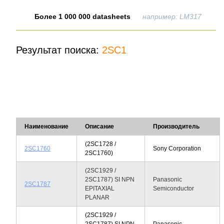
Более 1 000 000 datasheets
например: LM317
Результат поиска:
2SC1
Наименование
Описание
Производитель
(2SC1728 /
2SC1760
Sony Corporation
2SC1760)
(2SC1929 /
2SC1787) SI NPN
Panasonic
2SC1787
EPITAXIAL
Semiconductor
PLANAR
(2SC1929 /
2SC1787) SI NPN
Panasonic