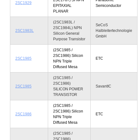
2SC1929
EPITAXIAL
Semiconductor
PLANAR
(2SC1983L /
SeCoS
2SC1984L) NPN
2SC1983L
Halbleitertechnologie
Silicon General
GmbH
Purpose Transistor
(2SC1985 /
2SC1986) Silicon
2SC1985
ETC
NPN Triple
Diffused Mesa
(2SC1985 /
2SC1986)
2SC1985
SavantIC
SILICON POWER
TRANSISTOR
(2SC1985 /
2SC1986) Silicon
2SC1986
ETC
NPN Triple
Diffused Mesa
(2SC1985 /
2SC1986)