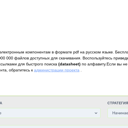
электронным компонентам в формате pdf на русском языке. Беспл
000 000 файлов доступных для скачивания. Воспользуйтесь привед
ссылками для быстрого поиска
(datasheet)
по алфавиту.Если вы не
нта, обратитесь к
администрации проекта
.
А
СТРАТЕГИ