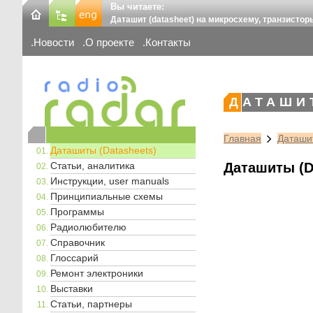
Вы читаете:
Даташит (datasheet) на микросхему, транзистор
Новости
О проекте
Контакты
ДАТАШИ
Главная
Даташит
Даташиты (Datasheets)
Статьи, аналитика
Даташиты (D
Инструкции, user manuals
Принципиальные схемы
Программы
Радиолюбителю
Справочник
Глоссарий
Ремонт электроники
Выставки
Статьи, партнеры