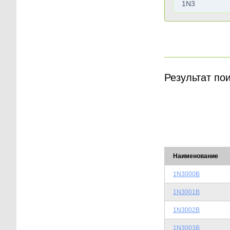
Результат по
Наименование
1N3000B
1N3001B
1N3002B
1N3003B