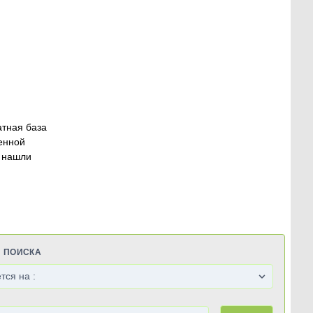
атная база
енной
 нашли
Я ПОИСКА