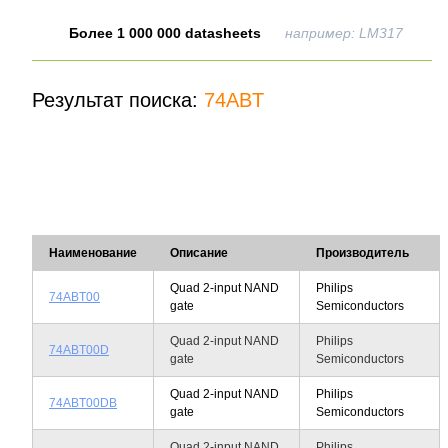
Более 1 000 000 datasheets
например: LM317
Результат поиска:
74ABT
Наименование
Описание
Производитель
Quad 2-input NAND
Philips
74ABT00
gate
Semiconductors
Quad 2-input NAND
Philips
74ABT00D
gate
Semiconductors
Quad 2-input NAND
Philips
74ABT00DB
gate
Semiconductors
Quad 2-input NAND
Philips