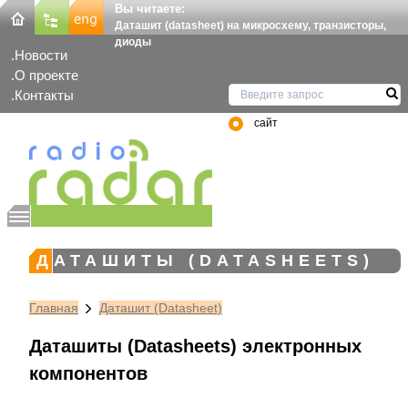
Вы читаете:
Даташит (datasheet) на микросхему, транзисторы,
диоды
Новости
О проекте
Контакты
сайт
ДАТАШИТЫ (DATASHEETS)
Главная
Даташит (Datasheet)
Даташиты (Datasheets) электронных
компонентов