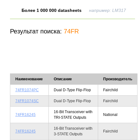
Более 1 000 000 datasheets
например: LM317
Результат поиска:
74FR
Наименование
Описание
Производитель
74FR1074PC
Dual D-Type Flip-Flop
Fairchild
74FR1074SC
Dual D-Type Flip-Flop
Fairchild
16-Bit Transceiver with
74FR16245
National
TRI-STATE Outputs
16-Bit Transceiver with
74FR16245
Fairchild
3-STATE Outputs