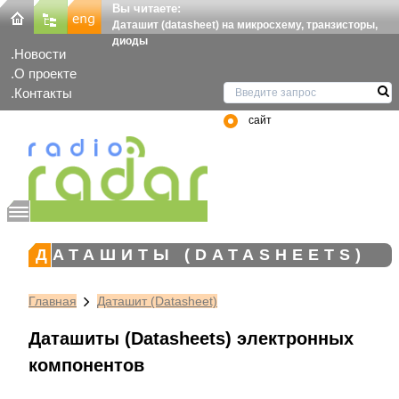
Вы читаете:
Даташит (datasheet) на микросхему, транзисторы,
диоды
Новости
О проекте
Контакты
сайт
ДАТАШИТЫ (DATASHEETS)
Главная
Даташит (Datasheet)
Даташиты (Datasheets) электронных
компонентов