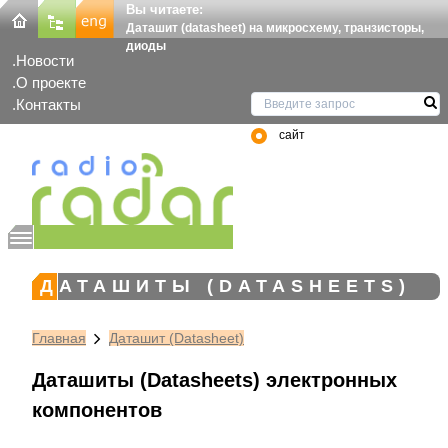
Вы читаете:
Даташит (datasheet) на микросхему, транзисторы,
диоды
Новости
О проекте
Контакты
сайт
ДАТАШИТЫ (DATASHEETS)
Главная
Даташит (Datasheet)
Даташиты (Datasheets) электронных
компонентов