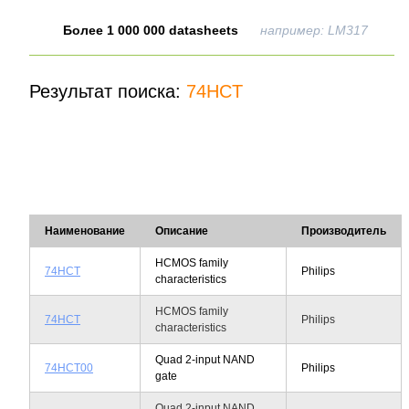
Более 1 000 000 datasheets
например: LM317
Результат поиска:
74HCT
Наименование
Описание
Производитель
HCMOS family
74HCT
Philips
characteristics
HCMOS family
74HCT
Philips
characteristics
Quad 2-input NAND
74HCT00
Philips
gate
Quad 2-input NAND