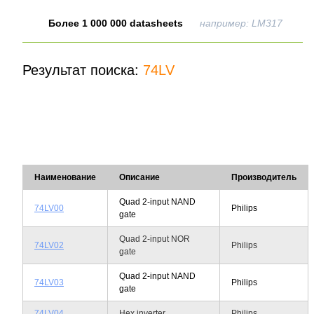
Более 1 000 000 datasheets
например: LM317
Результат поиска:
74LV
Наименование
Описание
Производитель
Quad 2-input NAND
74LV00
Philips
gate
Quad 2-input NOR
74LV02
Philips
gate
Quad 2-input NAND
74LV03
Philips
gate
74LV04
Hex inverter
Philips