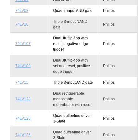
74LV08
Quad 2-input AND gate
Philips
Triple 3-input NAND
74LV10
Philips
gate
Dual JK flip-flop with
74LV107
reset; negative-edge
Philips
trigger
Dual JK flip-flop with
74LV109
set and reset; positive-
Philips
edge trigger
74LV11
Triple 3-input AND gate
Philips
Dual retriggerable
74LV123
monostable
Philips
multivibrator with reset
Quad buffer/line driver
74LV125
Philips
3-State
Quad buffer/line driver
74LV126
Philips
3-State