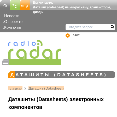
Вы читаете:
Даташит (datasheet) на микросхему, транзисторы,
диоды
Новости
О проекте
Контакты
сайт
ДАТАШИТЫ (DATASHEETS)
Главная
Даташит (Datasheet)
Даташиты (Datasheets) электронных
компонентов