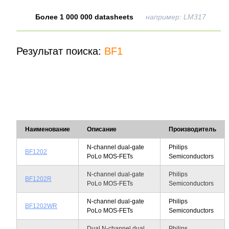
Более 1 000 000 datasheets
например: LM317
Результат поиска:
BF1
Наименование
Описание
Производитель
N-channel dual-gate
Philips
BF1202
PoLo MOS-FETs
Semiconductors
N-channel dual-gate
Philips
BF1202R
PoLo MOS-FETs
Semiconductors
N-channel dual-gate
Philips
BF1202WR
PoLo MOS-FETs
Semiconductors
Dual N-channel dual
Philips