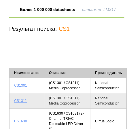
Более 1 000 000 datasheets
например: LM317
Результат поиска:
CS1
Наименование
Описание
Производитель
(CS1301 / CS1311)
National
CS1301
Media Coprocessor
Semiconductor
(CS1301 / CS1311)
National
CS1311
Media Coprocessor
Semiconductor
(CS1630 / CS1631) 2-
Channel TRIAC
CS1630
Cirrus Logic
Dimmable LED Driver
IC