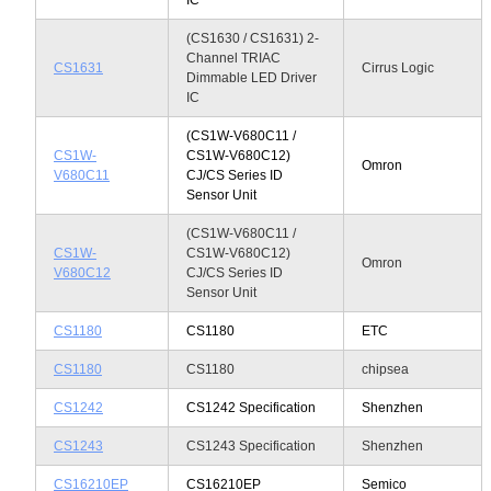
(CS1630 / CS1631) 2-
Channel TRIAC
CS1631
Cirrus Logic
Dimmable LED Driver
IC
(CS1W-V680C11 /
CS1W-
CS1W-V680C12)
Omron
V680C11
CJ/CS Series ID
Sensor Unit
(CS1W-V680C11 /
CS1W-
CS1W-V680C12)
Omron
V680C12
CJ/CS Series ID
Sensor Unit
CS1180
CS1180
ETC
CS1180
CS1180
chipsea
CS1242
CS1242 Specification
Shenzhen
CS1243
CS1243 Specification
Shenzhen
CS16210EP
CS16210EP
Semico