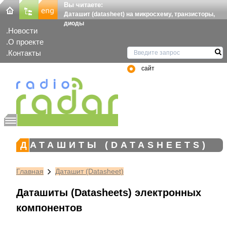
Вы читаете:
Даташит (datasheet) на микросхему, транзисторы,
диоды
Новости
О проекте
Контакты
сайт
ДАТАШИТЫ (DATASHEETS)
Главная
Даташит (Datasheet)
Даташиты (Datasheets) электронных
компонентов