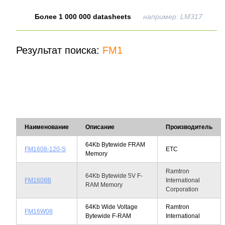
Более 1 000 000 datasheets
например: LM317
Результат поиска:
FM1
Наименование
Описание
Производитель
64Kb Bytewide FRAM
FM1608-120-S
ETC
Memory
Ramtron
64Kb Bytewide 5V F-
FM1608B
International
RAM Memory
Corporation
64Kb Wide Voltage
Ramtron
FM16W08
Bytewide F-RAM
International