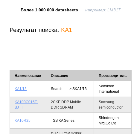
Более 1 000 000 datasheets
например: LM317
Результат поиска:
KA1
Наименование
Описание
Производитель
Semikron
KA1/13
Search -----> SKA1/13
International
KA100O015E-
2CKE DDP Mobile
Samsung
BJTT
DDR SDRAM
semiconductor
Shindengen
KA10R25
TSS KA Series
Mfg.Co.Ltd
DUAL LOW NOISE