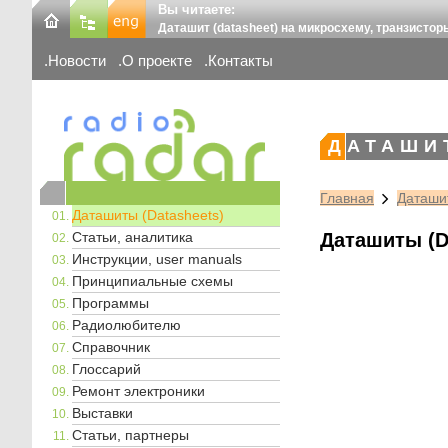
Вы читаете:
Даташит (datasheet) на микросхему, транзистор
Новости
О проекте
Контакты
ДАТАШИ
Главная
Даташит
Даташиты (Datasheets)
Статьи, аналитика
Даташиты (D
Инструкции, user manuals
Принципиальные схемы
Программы
Радиолюбителю
Справочник
Глоссарий
Ремонт электроники
Выставки
Статьи, партнеры