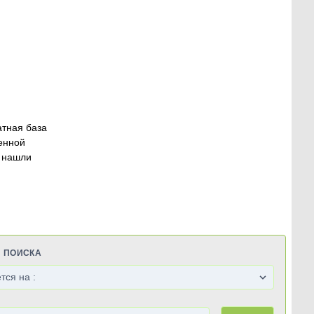
атная база
енной
 нашли
Я ПОИСКА