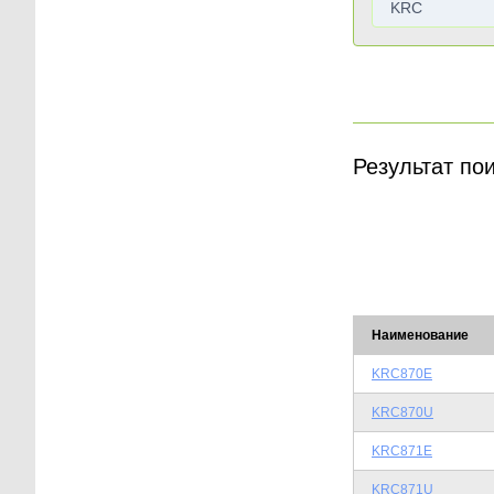
Результат по
Наименование
KRC870E
KRC870U
KRC871E
KRC871U