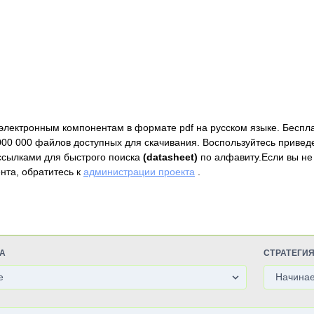
электронным компонентам в формате pdf на русском языке. Беспл
000 000 файлов доступных для скачивания. Воспользуйтесь привед
ссылками для быстрого поиска
(datasheet)
по алфавиту.Если вы не
нта, обратитесь к
администрации проекта
.
А
СТРАТЕГИ