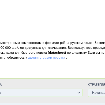
электронным компонентам в формате pdf на русском языке. Беспл
000 000 файлов доступных для скачивания. Воспользуйтесь привед
ссылками для быстрого поиска
(datasheet)
по алфавиту.Если вы не
нта, обратитесь к
администрации проекта
.
А
СТРАТЕГИ