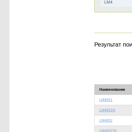
Результат по
Наименование
LM4651
LM4651N
LM4652
LM4652TA