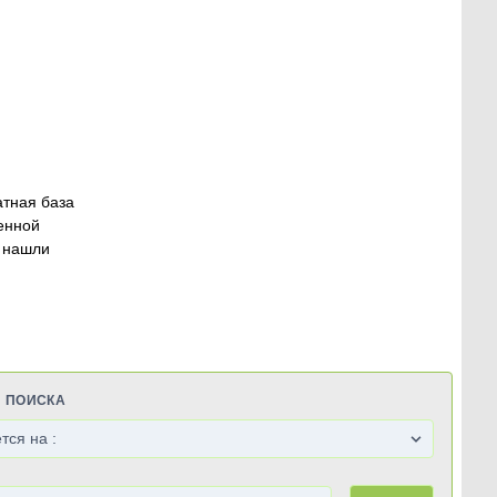
атная база
енной
 нашли
Я ПОИСКА