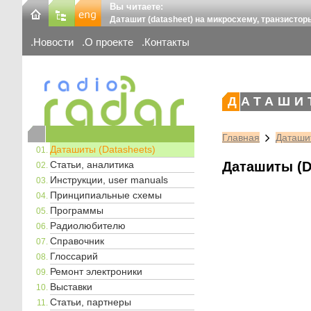
Вы читаете:
Даташит (datasheet) на микросхему, транзистор
Новости
О проекте
Контакты
ДАТАШИ
Главная
Даташит
Даташиты (Datasheets)
Статьи, аналитика
Даташиты (D
Инструкции, user manuals
Принципиальные схемы
Программы
Радиолюбителю
Справочник
Глоссарий
Ремонт электроники
Выставки
Статьи, партнеры