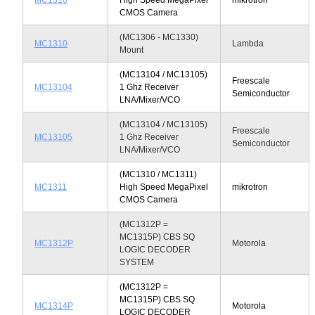
CMOS Camera
(MC1306 - MC1330)
MC1310
Lambda
Mount
(MC13104 / MC13105)
Freescale
MC13104
1 Ghz Receiver
Semiconductor
LNA/Mixer/VCO
(MC13104 / MC13105)
Freescale
MC13105
1 Ghz Receiver
Semiconductor
LNA/Mixer/VCO
(MC1310 / MC1311)
MC1311
High Speed MegaPixel
mikrotron
CMOS Camera
(MC1312P =
MC1315P) CBS SQ
MC1312P
Motorola
LOGIC DECODER
SYSTEM
(MC1312P =
MC1315P) CBS SQ
MC1314P
Motorola
LOGIC DECODER