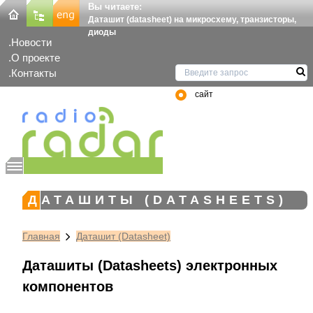
Вы читаете:
Даташит (datasheet) на микросхему, транзисторы,
диоды
Новости
О проекте
Контакты
сайт
ДАТАШИТЫ (DATASHEETS)
Главная
Даташит (Datasheet)
Даташиты (Datasheets) электронных
компонентов