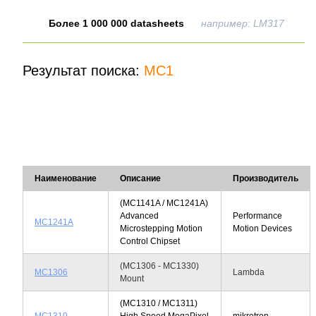
Более 1 000 000 datasheets
например: LM317
Результат поиска:
MC1
Наименование
Описание
Производитель
(MC1141A / MC1241A)
Advanced
Performance
MC1241A
Microstepping Motion
Motion Devices
Control Chipset
(MC1306 - MC1330)
MC1306
Lambda
Mount
(MC1310 / MC1311)
MC1310
High Speed MegaPixel
mikrotron