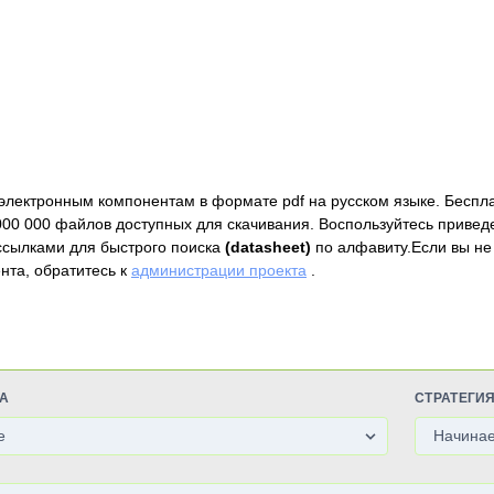
электронным компонентам в формате pdf на русском языке. Беспл
000 000 файлов доступных для скачивания. Воспользуйтесь привед
ссылками для быстрого поиска
(datasheet)
по алфавиту.Если вы не
нта, обратитесь к
администрации проекта
.
А
СТРАТЕГИ