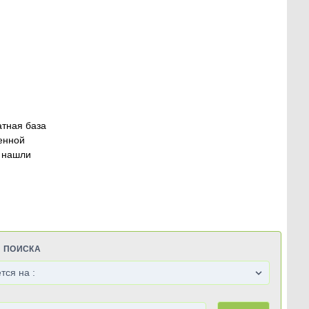
атная база
енной
 нашли
Я ПОИСКА