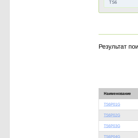
Результат по
Наименование
TS6P01G
TS6P02G
TS6P03G
TS6P04G