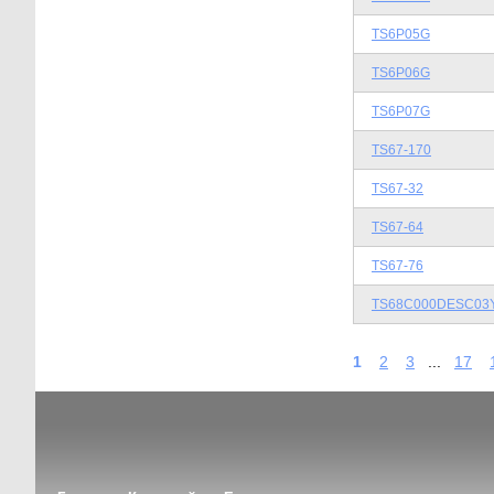
TS6P05G
TS6P06G
TS6P07G
TS67-170
TS67-32
TS67-64
TS67-76
TS68C000DESC03
1
2
3
...
17