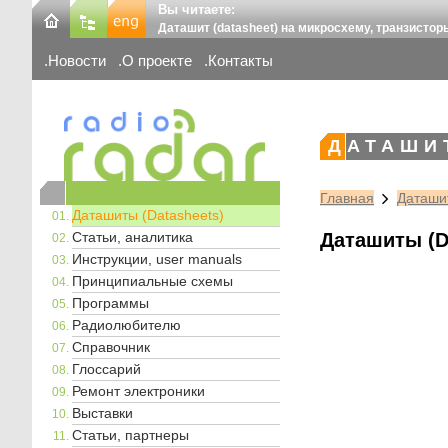
Вы читаете:
Даташит (datasheet) на микросхему, транзистор
Новости
О проекте
Контакты
ДАТАШИ
Главная
Даташит
Даташиты (Datasheets)
Статьи, аналитика
Даташиты (D
Инструкции, user manuals
Принципиальные схемы
Программы
Радиолюбителю
Справочник
Глоссарий
Ремонт электроники
Выставки
Статьи, партнеры