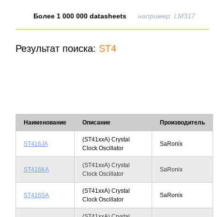
Более 1 000 000 datasheets
например: LM317
Результат поиска:
ST4
Наименование
Описание
Производитель
(ST41xxA) Crystal
ST416JA
SaRonix
Clock Oscillator
(ST41xxA) Crystal
ST416KA
SaRonix
Clock Oscillator
(ST41xxA) Crystal
ST416SA
SaRonix
Clock Oscillator
(ST41xxA) Crystal