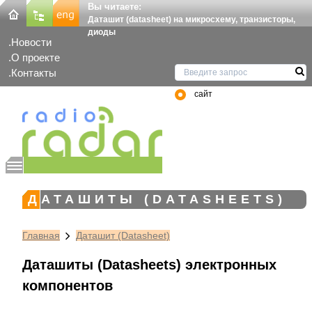
Вы читаете:
Даташит (datasheet) на микросхему, транзисторы,
диоды
Новости
О проекте
Контакты
сайт
ДАТАШИТЫ (DATASHEETS)
Главная
Даташит (Datasheet)
Даташиты (Datasheets) электронных
компонентов