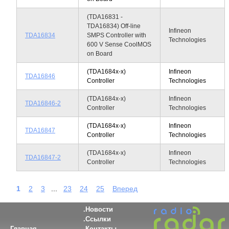
(TDA16831 -
TDA16834) Off-line
Infineon
TDA16834
SMPS Controller with
Technologies
600 V Sense CoolMOS
on Board
(TDA1684x-x)
Infineon
TDA16846
Controller
Technologies
(TDA1684x-x)
Infineon
TDA16846-2
Controller
Technologies
(TDA1684x-x)
Infineon
TDA16847
Controller
Technologies
(TDA1684x-x)
Infineon
TDA16847-2
Controller
Technologies
1
2
3
...
23
24
25
Вперед
Новости
Ссылки
Главная
Контакты