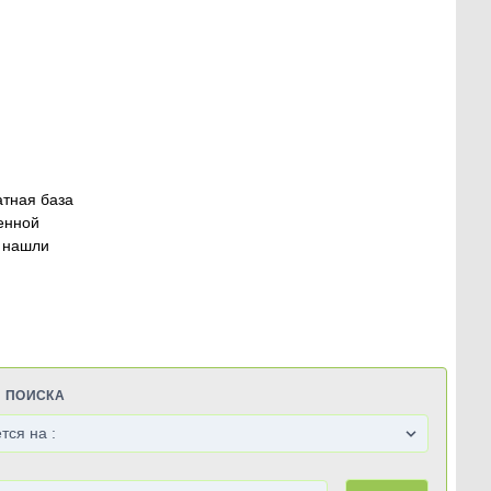
атная база
енной
 нашли
Я ПОИСКА