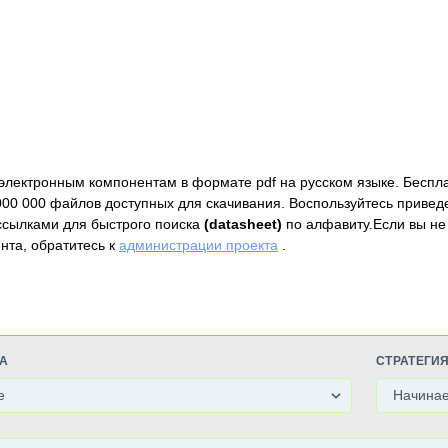
электронным компонентам в формате pdf на русском языке. Беспл
000 000 файлов доступных для скачивания. Воспользуйтесь привед
ссылками для быстрого поиска
(datasheet)
по алфавиту.Если вы не
нта, обратитесь к
администрации проекта
.
А
СТРАТЕГИ