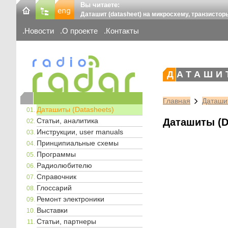
Вы читаете:
Даташит (datasheet) на микросхему, транзистор
Новости
О проекте
Контакты
ДАТАШИ
Главная
Даташит
Даташиты (Datasheets)
Статьи, аналитика
Даташиты (D
Инструкции, user manuals
Принципиальные схемы
Программы
Радиолюбителю
Справочник
Глоссарий
Ремонт электроники
Выставки
Статьи, партнеры