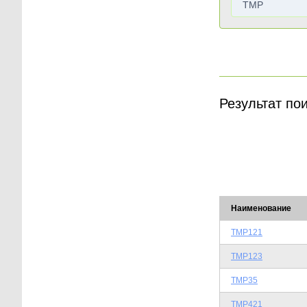
Результат по
Наименование
TMP121
TMP123
TMP35
TMP421