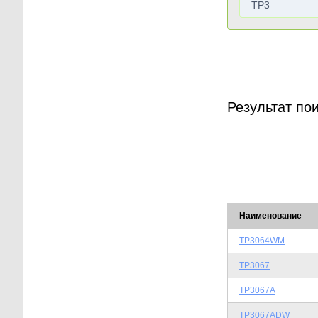
Результат по
Наименование
TP3064WM
TP3067
TP3067A
TP3067ADW