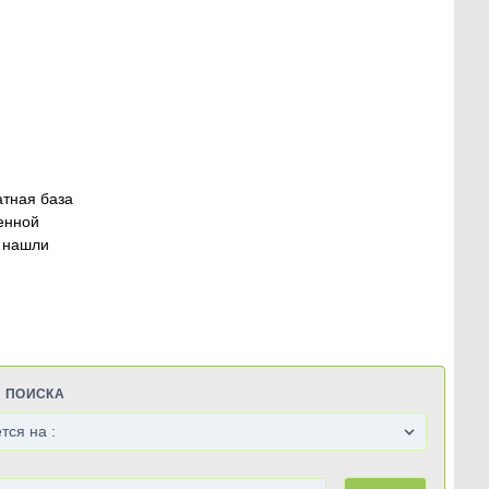
атная база
енной
 нашли
Я ПОИСКА