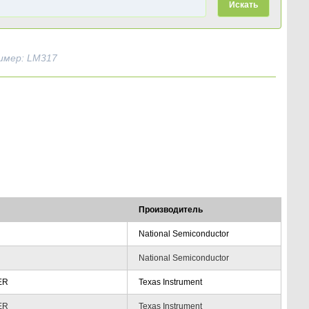
Искать
имер: LM317
Производитель
National Semiconductor
National Semiconductor
ER
Texas Instrument
ER
Texas Instrument