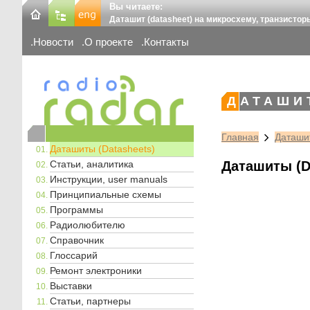
Вы читаете:
Даташит (datasheet) на микросхему, транзистор
Новости
О проекте
Контакты
ДАТАШИ
Главная
Даташит
Даташиты (Datasheets)
Статьи, аналитика
Даташиты (D
Инструкции, user manuals
Принципиальные схемы
Программы
Радиолюбителю
Справочник
Глоссарий
Ремонт электроники
Выставки
Статьи, партнеры