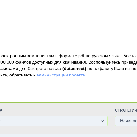
электронным компонентам в формате pdf на русском языке. Беспл
000 000 файлов доступных для скачивания. Воспользуйтесь привед
ссылками для быстрого поиска
(datasheet)
по алфавиту.Если вы не
нта, обратитесь к
администрации проекта
.
А
СТРАТЕГИ