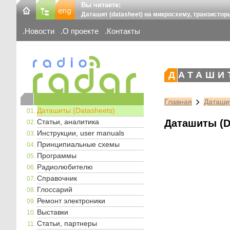
Вы читаете:
Даташит (datasheet) на микросхему, транзистор
Новости
О проекте
Контакты
ДАТАШИ
Главная
Даташит
Даташиты (Datasheets)
Статьи, аналитика
Даташиты (D
Инструкции, user manuals
Принципиальные схемы
Программы
Радиолюбителю
Справочник
Глоссарий
Ремонт электроники
Выставки
Статьи, партнеры