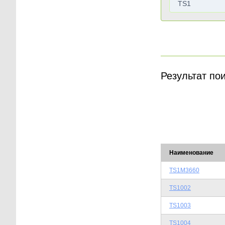
Результат по
Наименование
TS1M3660
TS1002
TS1003
TS1004