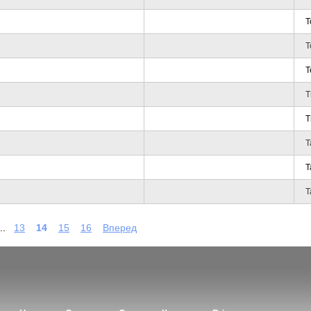
T
T
T
T
T
T
T
T
..
13
14
15
16
Вперед