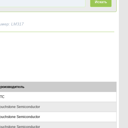
Искать
имер: LM317
роизводитель
TC
ouchstone Semiconductor
ouchstone Semiconductor
ouchstone Semiconductor