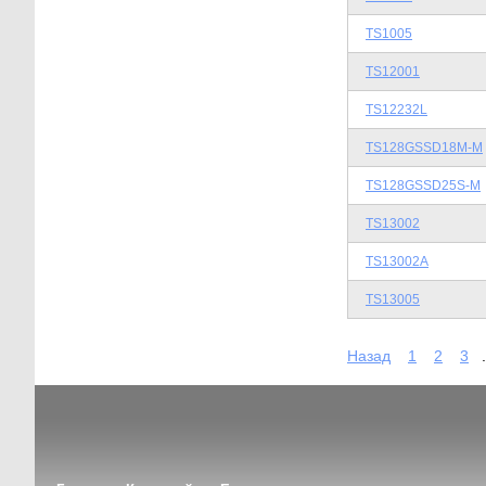
TS1005
TS12001
TS12232L
TS128GSSD18M-M
TS128GSSD25S-M
TS13002
TS13002A
TS13005
Назад
1
2
3
.