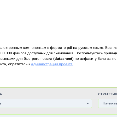
электронным компонентам в формате pdf на русском языке. Беспл
000 000 файлов доступных для скачивания. Воспользуйтесь привед
ссылками для быстрого поиска
(datasheet)
по алфавиту.Если вы не
нта, обратитесь к
администрации проекта
.
А
СТРАТЕГИ