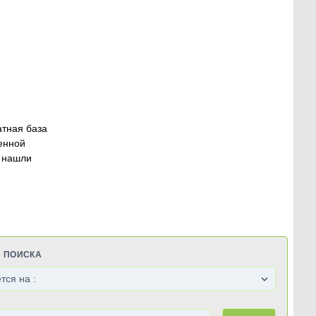
атная база
енной
 нашли
Я ПОИСКА