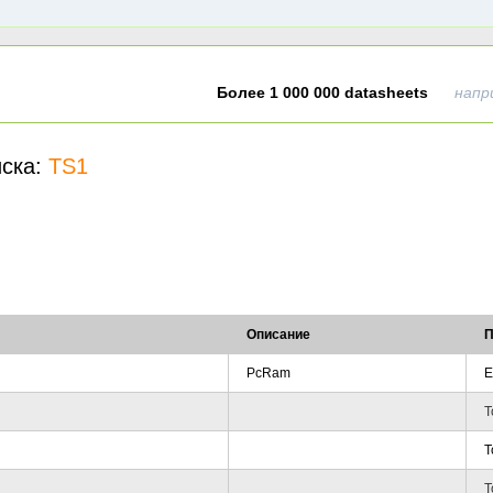
Более 1 000 000 datasheets
напр
иска:
TS1
Описание
П
PcRam
E
T
T
T