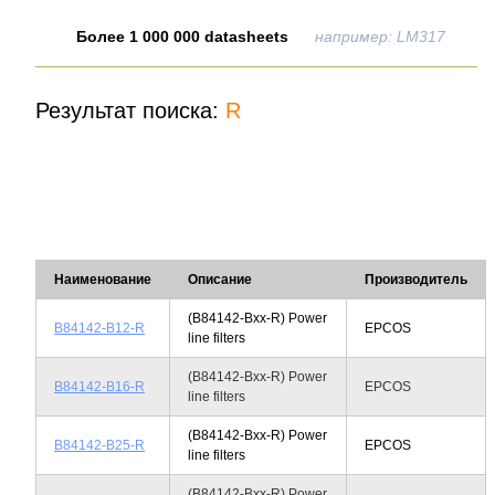
Более 1 000 000 datasheets
например: LM317
Результат поиска:
R
Наименование
Описание
Производитель
(B84142-Bxx-R) Power
B84142-B12-R
EPCOS
line filters
(B84142-Bxx-R) Power
B84142-B16-R
EPCOS
line filters
(B84142-Bxx-R) Power
B84142-B25-R
EPCOS
line filters
(B84142-Bxx-R) Power