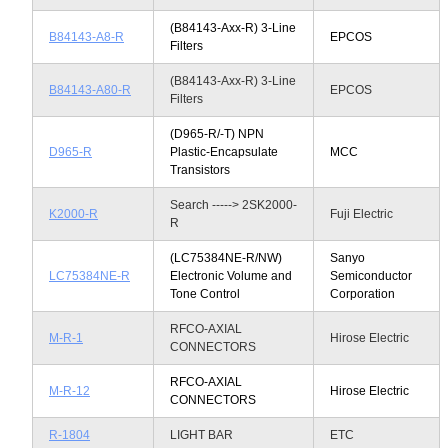
(B84143-Axx-R) 3-Line
B84143-A8-R
EPCOS
Filters
(B84143-Axx-R) 3-Line
B84143-A80-R
EPCOS
Filters
(D965-R/-T) NPN
D965-R
Plastic-Encapsulate
MCC
Transistors
Search -----> 2SK2000-
K2000-R
Fuji Electric
R
(LC75384NE-R/NW)
Sanyo
LC75384NE-R
Electronic Volume and
Semiconductor
Tone Control
Corporation
RFCO-AXIAL
M-R-1
Hirose Electric
CONNECTORS
RFCO-AXIAL
M-R-12
Hirose Electric
CONNECTORS
R-1804
LIGHT BAR
ETC