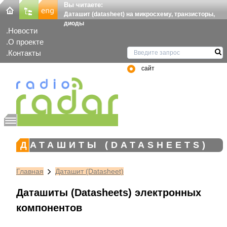
Вы читаете:
Даташит (datasheet) на микросхему, транзисторы,
диоды
Новости
О проекте
Контакты
сайт
ДАТАШИТЫ (DATASHEETS)
Главная
Даташит (Datasheet)
Даташиты (Datasheets) электронных
компонентов